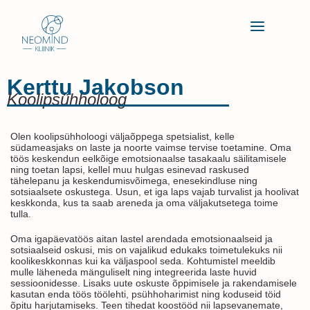
Skip
Main
to
content
Menu
Kerttu Jakobson
Koolipsühholoog
Olen koolipsühholoogi väljaõppega spetsialist, kelle
südameasjaks on laste ja noorte vaimse tervise toetamine. Oma
töös keskendun eelkõige emotsionaalse tasakaalu säilitamisele
ning toetan lapsi, kellel muu hulgas esinevad raskused
tähelepanu ja keskendumisvõimega, enesekindluse ning
sotsiaalsete oskustega. Usun, et iga laps vajab turvalist ja hoolivat
keskkonda, kus ta saab areneda ja oma väljakutsetega toime
tulla.
Oma igapäevatöös aitan lastel arendada emotsionaalseid ja
sotsiaalseid oskusi, mis on vajalikud edukaks toimetulekuks nii
koolikeskkonnas kui ka väljaspool seda. Kohtumistel meeldib
mulle läheneda mänguliselt ning integreerida laste huvid
sessioonidesse. Lisaks uute oskuste õppimisele ja rakendamisele
kasutan enda töös töölehti, psühhoharimist ning koduseid töid
õpitu harjutamiseks. Teen tihedat koostööd nii lapsevanemate,