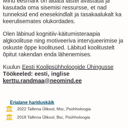
Minu eesmärk on aidata lastel avastada ja
kasutada oma sisemisi ressursse, et nad
tunneksid end enesekindlalt ja tasakaalukalt ka
keerulisemates olukordades.
Olen läbinud kognitiiv-käitumisteraapia
algkoolituse ning motiveeriva intervjueerimise ja
oskuste õppe koolitused. Läbitud koolitustelt
õpitut rakendan enda lähenemises.
Kuulun
Eesti Koolipsühholoogide Ühingusse
Töökeeled: eesti, inglise
kerttu.randmaa@neomind.ee
Erialane hariduskäik
2022 Tallinna Ülikool, Msc, Psühholoogia
2018 Tallinna Ülikool, Bsc, Psühholoogia