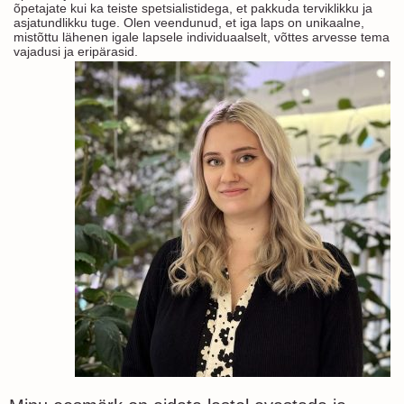
õpetajate kui ka teiste spetsialistidega, et pakkuda terviklikku ja
asjatundlikku tuge. Olen veendunud, et iga laps on unikaalne,
mistõttu lähenen igale lapsele individuaalselt, võttes arvesse tema
vajadusi ja eripärasid.